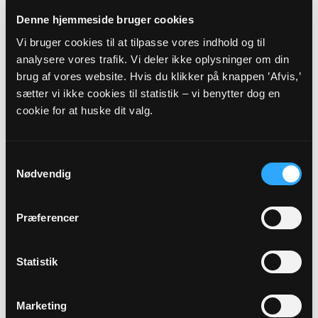
Denne hjemmeside bruger cookies
Adresse
Vi bruger cookies til at tilpasse vores indhold og til
Hjallerup Kirke,
Hjallerupvej 27,
9320 Hjallerup
analysere vores trafik. Vi deler ikke oplysninger om din
brug af vores website. Hvis du klikker på knappen ’Afvis,’
sætter vi ikke cookies til statistik – vi benytter dog en
Beskrivelse
cookie for at huske dit valg.
'Gå med venner' og Cykelvenner er en del af Hjallerup
Kirkes besøgstjeneste. 'Gå med venner' og Cykelvenner
foregår i forårs- og sommermånederne. 'Gå med
Samtykkevalg
venner' omhandler gåture med beboerne fra Plejecentret
Nødvendig
Stengården. Cykelvenner foregår på særlige cykler, hvor
man kan være pilot og cykle med 1-2 personer fra
Stengården, der kan få en god tur og en god snak i den
Præferencer
friske luft. Kontakt Karsten Knudsen på mobil 41295230
eller Sognepræst Marie Kirketerp 24 44 06 22 /
mki@km.dk, hvis du vil høre mere om besøgstjenesten og
Statistik
dens undergrene samt mulighederne for at være
besøgsven eller besøgsmodtager.
Marketing