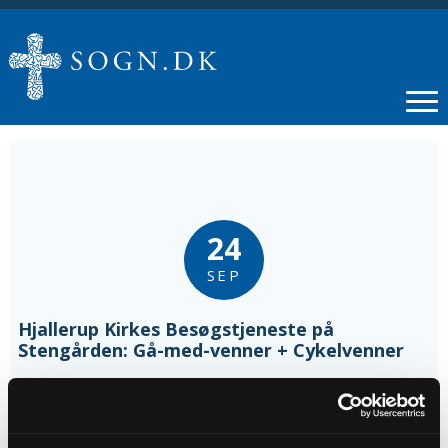
24
SEP
Hjallerup Kirkes Besøgstjeneste på
Stengården: Gå-med-venner + Cykelvenner
Tidspunkt
kl. 10:00