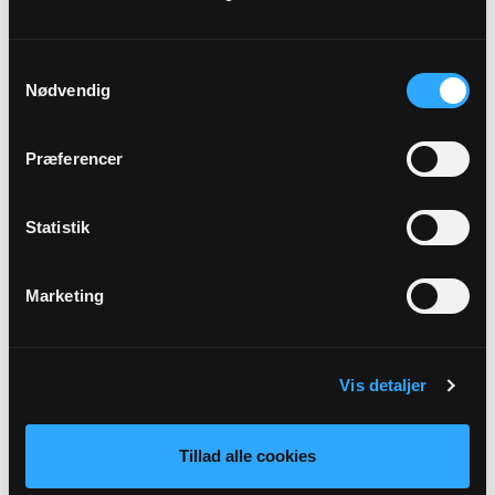
Adresse
Herstedvester Kirke,
Herstedvester Kirkevej 2,
2620
Samtykkevalg
Albertslund
Nødvendig
Link
Præferencer
Se mere:
https://www.herstedvesterkirke.dk/b/strikkekredsen-
Statistik
39274775
Marketing
Tilbage
Vis detaljer
Tillad alle cookies