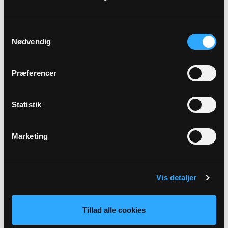
Adresse
Herstedvester Kirke,
Herstedvester Kirkevej 2,
2620
Samtykkevalg
Albertslund
Nødvendig
Link
Præferencer
Se mere:
https://www.herstedvesterkirke.dk/b/fredagsklubben-
Statistik
39178044
Marketing
Tilbage
Vis detaljer
Tillad alle cookies