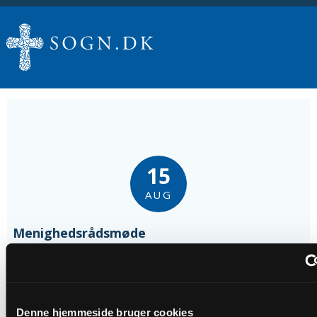
15
AUG
Menighedsrådsmøde
Tidspunkt
kl. 19:00
Denne hjemmeside bruger cookies