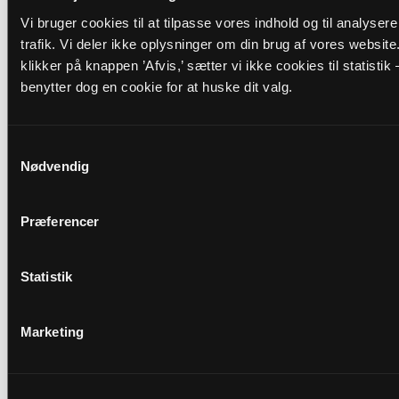
Vi bruger cookies til at tilpasse vores indhold og til analyser
Adresse
trafik. Vi deler ikke oplysninger om din brug af vores website
Herstedvester Kirke,
Herstedvester Kirkevej 2,
2620
klikker på knappen ’Afvis,’ sætter vi ikke cookies til statistik 
Albertslund
benytter dog en cookie for at huske dit valg.
Link
Se mere:
Samtykkevalg
Nødvendig
https://landing.churchdesk.com/da/e/24986579/menig
Præferencer
Tilbage
Statistik
Marketing