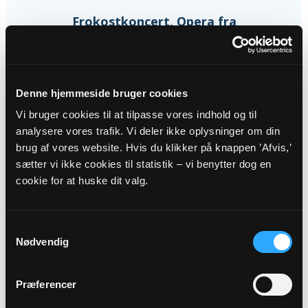
Frokostkoncert, Opera fra
klokketårnet
Herning Kirke kl. 12:12 - 12:42
Denne hjemmeside bruger cookies
Vi bruger cookies til at tilpasse vores indhold og til
analysere vores trafik. Vi deler ikke oplysninger om din
brug af vores website. Hvis du klikker på knappen ’Afvis,’
28
sætter vi ikke cookies til statistik – vi benytter dog en
cookie for at huske dit valg.
AUG
Kirkens Dagligstue
Samtykkevalg
Nødvendig
Sal 1 kl. 10:00 - 11:30
Præferencer