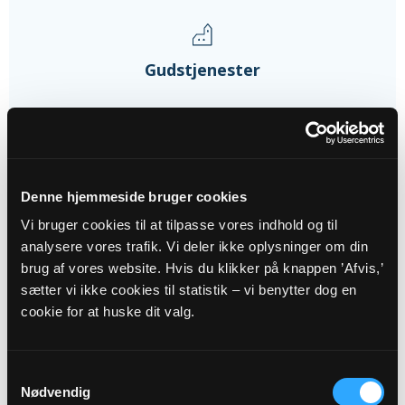
Gudstjenester
09
AUG
Denne hjemmeside bruger cookies
10. s. e. trin.
Vi bruger cookies til at tilpasse vores indhold og til
Harring Kirke, kl. 10:30
analysere vores trafik. Vi deler ikke oplysninger om din
Frits Erik Jensen
brug af vores website. Hvis du klikker på knappen ’Afvis,’
sætter vi ikke cookies til statistik – vi benytter dog en
23
cookie for at huske dit valg.
AUG
Samtykkevalg
12. s. e. trin.
Nødvendig