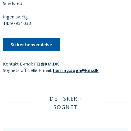
Snedsted
Ingen særlig.
Tlf: 97931033
Sikker henvendelse
Kontakt E-mail:
FEJ@KM.DK
Sognets officielle E-mail:
harring.sogn@km.dk
DET SKER I
SOGNET