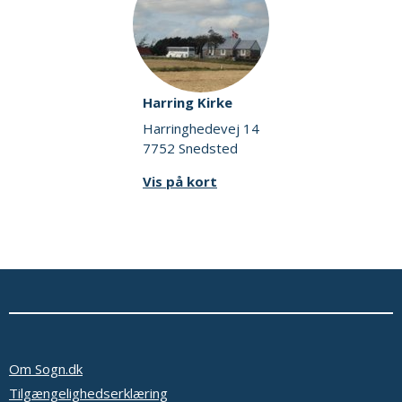
Harring Kirke
Harringhedevej 14
7752 Snedsted
Vis på kort
Om Sogn.dk
Tilgængelighedserklæring