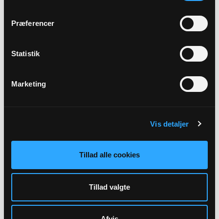
Harring Kirke, kl. 10:30
Frits Erik Jensen
Præferencer
Alle gudstjenester
Statistik
Marketing
Arrangementer
Vis detaljer
Der er ingen forestående arrangementer indtastet.
Tillad alle cookies
Tillad valgte
Afvis