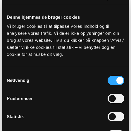
Denne hjemmeside bruger cookies
Vi bruger cookies til at tilpasse vores indhold og til
analysere vores trafik. Vi deler ikke oplysninger om din
Kirkeværge
brug af vores website. Hvis du klikker på knappen ’Afvis,’
Judith Düwel
sætter vi ikke cookies til statistik – vi benytter dog en
Viborgvej 16B
cookie for at huske dit valg.
7160 Tørring
Al henvendelse skal rettes til 8003@sogn.dk, ved
personfølsomme oplysninger benyttes fortrolig mail:
Samtykkevalg
8003fortrolig@sogn.dk Eller kontakt kirkekontoret
Nødvendig
Præferencer
Statistik