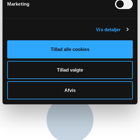
Marketing
Personaleansvarlig, Formand for
Vis detaljer
valgbestyrelsen
Merete Agerskov Ullum
Slårupparken 13
Tillad alle cookies
7160 Tørring
Al henvendelse skal rettes til 8003@sogn.dk, ved
personfølsomme oplysninger benyttes fortrolig mail:
Tillad valgte
8003fortrolig@sogn.dk Eller kontakt kirkekontoret
Afvis