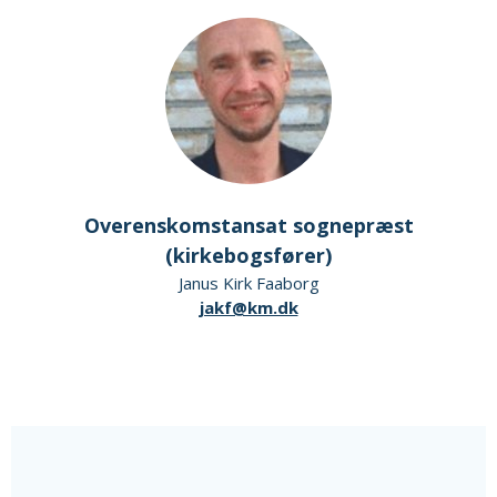
Overenskomstansat sognepræst
(kirkebogsfører)
Janus Kirk Faaborg
jakf@km.dk