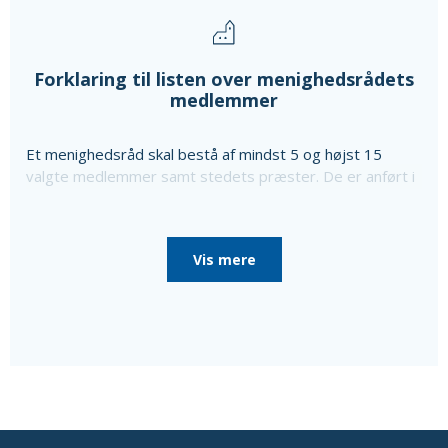
Forklaring til listen over menighedsrådets
medlemmer
Et menighedsråd skal bestå af mindst 5 og højst 15
valgte medlemmer samt stedets præster. De er anført i
ovenstående liste sammen med oplysning om særlige
poster i menighedsrådet, som de er valgt til, da
menighedsrådet konstituerede sig, til særlige poster
Vis mere
som bl.a. kirkeværge og regnskabsfører.
Disse personer er i så fald nævnt efter de valgte
medlemmer sammen med en oplysning om, at de ikke er
medlemmer af menighedsrådet.
Ud over de valgte medlemmer består menighedsrådet
af tjenestemandsansatte sognepræster samt
overenskomstansatte præster, der er ansat i pastoratet
for mindst et år, som fødte medlemmer.
Oplysninger om præsterne fås ved at vælge linket