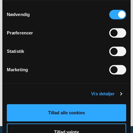
Samtykkevalg
Præst
Nødvendig
Jacob Hvid Mikkelsen
Præferencer
Adresse
Hals Kirke,
Østergade 32,
9370 Hals
Statistik
Marketing
Tilbage
Vis detaljer
Tillad alle cookies
Tillad valgte