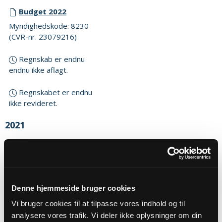
Budget 2022
Myndighedskode: 8230
(CVR-nr. 23079216)
Regnskab er endnu
endnu ikke aflagt.
Regnskabet er endnu
ikke revideret.
2021
Budget 2021
Myndighedskode: 8230
(CVR-nr. 23079216)
Denne hjemmeside bruger cookies
Regnskab 2021
Myndighedskode: 8230
Vi bruger cookies til at tilpasse vores indhold og til
(CVR-nr. 23079216)
analysere vores trafik. Vi deler ikke oplysninger om din