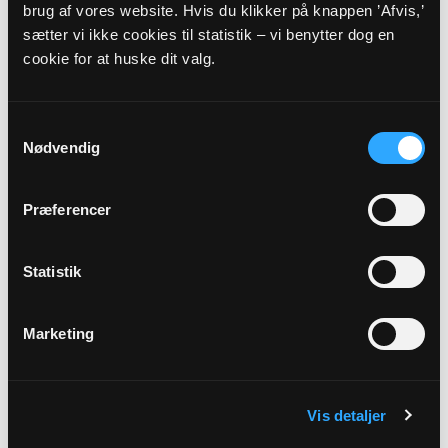
brug af vores website. Hvis du klikker på knappen ’Afvis,’
Inkluderet i regnskab 2021.
sætter vi ikke cookies til statistik – vi benytter dog en
cookie for at huske dit valg.
2020
Budget 2020
Samtykkevalg
Myndighedskode: 8230
Nødvendig
(CVR-nr. 23079216)
Regnskab 2020
Præferencer
Myndighedskode: 8230
(CVR-nr. 23079216)
Statistik
Inkluderet i regnskab 2020.
Marketing
Vis detaljer