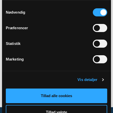
Samtykkevalg
Præst
Nødvendig
Marie Hedegaard Thomsen
Præferencer
Adresse
Sankt Pauls Kirke,
Kirkevej 7,
8370 Hadsten
Statistik
Marketing
Tilbage
Vis detaljer
Tillad alle cookies
Tillad valgte