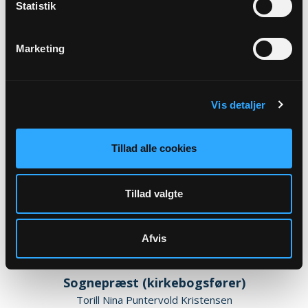
Statistik
Kirkeværge
Flemming Tølbøl Brask
Egelundvej 3
Marketing
Egelund
7470 Karup J
flemming.t.brask@gmail.com
Tlf: 5123 6920
Vis detaljer
Tillad alle cookies
Tillad valgte
Afvis
Sognepræst (kirkebogsfører)
Torill Nina Puntervold Kristensen