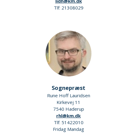
lidh@km.dk
Tlf: 21308029
Sognepræst
Rune Hoff Lauridsen
Kirkevej 11
7540 Haderup
rhl@km.dk
Tlf: 51422010
Fridag Mandag