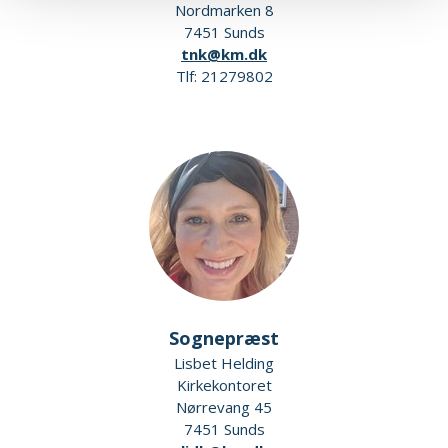
Nordmarken 8
7451 Sunds
tnk@km.dk
Tlf: 21279802
Sognepræst
Lisbet Helding
Kirkekontoret
Nørrevang 45
7451 Sunds