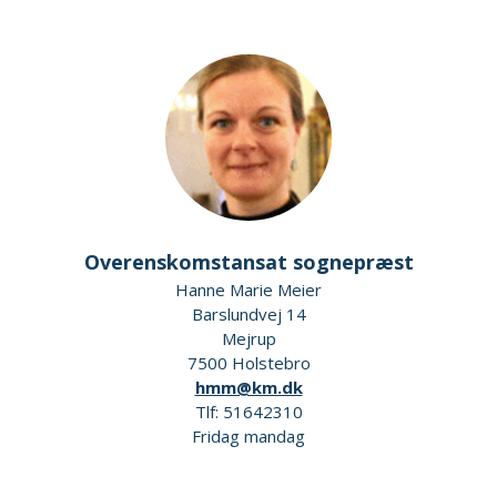
Overenskomstansat sognepræst
Hanne Marie Meier
Barslundvej 14
Mejrup
7500 Holstebro
hmm@km.dk
Tlf: 51642310
Fridag mandag