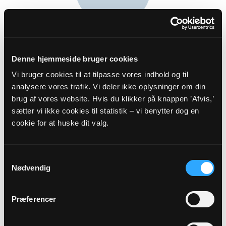
Kasserer, Medlem af valgbestyrelsen
Anna Trankjær Lyhne
Denne hjemmeside bruger cookies
Drosselvej 15
Vi bruger cookies til at tilpasse vores indhold og til
7540 Haderup
analysere vores trafik. Vi deler ikke oplysninger om din
lyhne@hotmail.dk
brug af vores website. Hvis du klikker på knappen ’Afvis,’
Tlf: 4197 3407
sætter vi ikke cookies til statistik – vi benytter dog en
cookie for at huske dit valg.
Samtykkevalg
Nødvendig
Præferencer