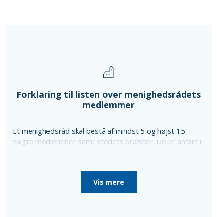
Forklaring til listen over menighedsrådets
medlemmer
Et menighedsråd skal bestå af mindst 5 og højst 15
valgte medlemmer samt stedets præster. De er anført i
ovenstående liste sammen med oplysning om særlige
poster i menighedsrådet, som de er valgt til, da
menighedsrådet konstituerede sig, til særlige poster
Vis mere
som bl.a. kirkeværge og regnskabsfører.
Disse personer er i så fald nævnt efter de valgte
medlemmer sammen med en oplysning om, at de ikke er
medlemmer af menighedsrådet.