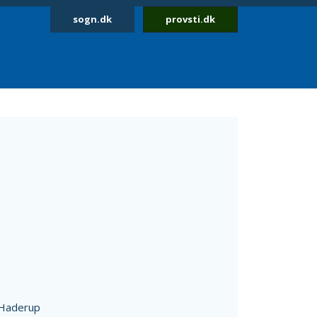
sogn.dk
provsti.dk
Haderup