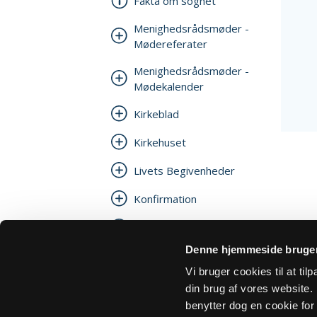
Fakta om sognet
Menighedsrådsmøder -
Mødereferater
Menighedsrådsmøder -
Mødekalender
Kirkeblad
Kirkehuset
Livets Begivenheder
Konfirmation
Julehjælp
Denne hjemmeside bruger
Links og genveje
Vi bruger cookies til at ti
Personalepolitik
din brug af vores website. H
benytter dog en cookie for 