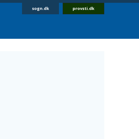
sogn.dk
provsti.dk