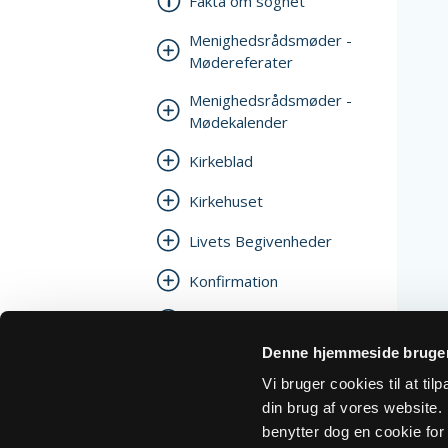
Fakta om sognet
Menighedsrådsmøder -
Mødereferater
Menighedsrådsmøder -
Mødekalender
Kirkeblad
Kirkehuset
Livets Begivenheder
Konfirmation
Julehjælp
Denne hjemmeside bruger
Links og genveje
Vi bruger cookies til at ti
Personalepolitik
din brug af vores website. H
benytter dog en cookie for 