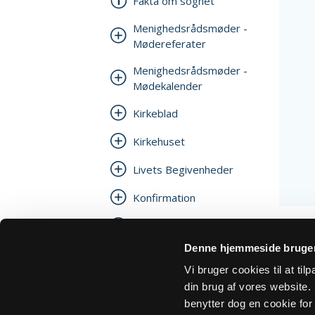
Fakta om sognet
Menighedsrådsmøder -
Mødereferater
Menighedsrådsmøder -
Mødekalender
Kirkeblad
Kirkehuset
Livets Begivenheder
Konfirmation
Julehjælp
Denne hjemmeside bruger
Links og genveje
Vi bruger cookies til at ti
Personalepolitik
din brug af vores website. H
benytter dog en cookie for 