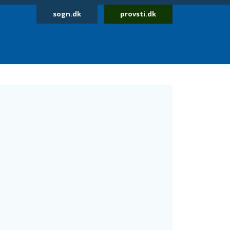
sogn.dk
provsti.dk