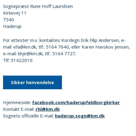
Sognepræst Rune Hoff Lauridsen
Kirkevej 11
7540
Haderup
For attester m.v. kontaktes Kordegn Erik Filip Andersen, e-
mail: efa@km.dk, tlf.: 5164 7640, eller Karen Havskov Jensen,
e-mail: khje@km.dk, tlf.: 5164 7727.
Tlf: 51422010
Sikker henvendelse
Hjemmeside:
facebook.com/haderupfeldborgkirker
Kontakt E-mail:
rhl@km.dk
Sognets officielle E-mail:
haderup.sogn@km.dk