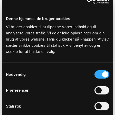
16
AUG
Denne hjemmeside bruger cookies
Vi bruger cookies til at tilpasse vores indhold og til
Friluftsgudstj. - Haderup
analysere vores trafik. Vi deler ikke oplysninger om din
Jens Jensens Anlæg, Haderup, kl. 11:00
brug af vores website. Hvis du klikker på knappen ’Afvis,’
Rune Hoff Lauridsen
sætter vi ikke cookies til statistik – vi benytter dog en
cookie for at huske dit valg.
Alle gudstjenester
Samtykkevalg
Nødvendig
Præferencer
Arrangementer
Statistik