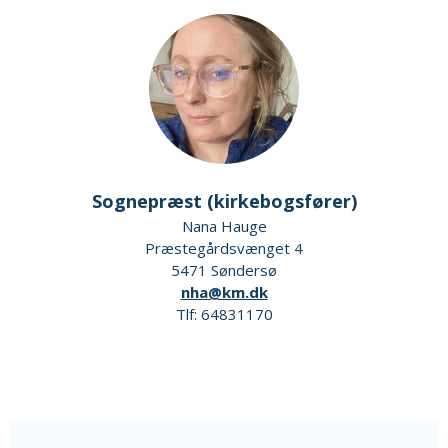
Sognepræst (kirkebogsfører)
Nana Hauge
Præstegårdsvænget 4
5471 Søndersø
nha@km.dk
Tlf: 64831170