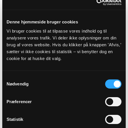
Denne hjemmeside bruger cookies
Vi bruger cookies til at tilpasse vores indhold og til
Kasserer, Sekretær
analysere vores trafik. Vi deler ikke oplysninger om din
brug af vores website. Hvis du klikker på knappen ’Afvis,’
Anders Jensen Pagh
Ejlskovvej 93
sætter vi ikke cookies til statistik – vi benytter dog en
Ejlskov
cookie for at huske dit valg.
5471 Søndersø
Samtykkevalg
Nødvendig
Præferencer
Statistik