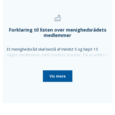
Forklaring til listen over menighedsrådets
medlemmer
Et menighedsråd skal bestå af mindst 5 og højst 15
valgte medlemmer samt stedets præster. De er anført i
ovenstående liste sammen med oplysning om særlige
poster i menighedsrådet, som de er valgt til, da
menighedsrådet konstituerede sig, til særlige poster
Vis mere
som bl.a. kirkeværge og regnskabsfører.
Disse personer er i så fald nævnt efter de valgte
medlemmer sammen med en oplysning om, at de ikke er
medlemmer af menighedsrådet.
Ud over de valgte medlemmer består menighedsrådet
af tjenestemandsansatte sognepræster samt
overenskomstansatte præster, der er ansat i pastoratet