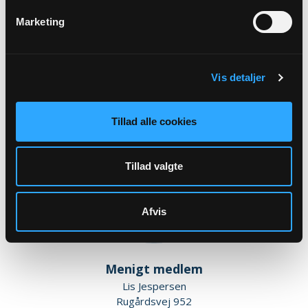
Marketing
Menigt medlem
Kirsten Stamphøj Jespersen
Ejlskovvej 58
Ejlskov
Vis detaljer
5471 Søndersø
Tillad alle cookies
Tillad valgte
Afvis
Menigt medlem
Lis Jespersen
Rugårdsvej 952