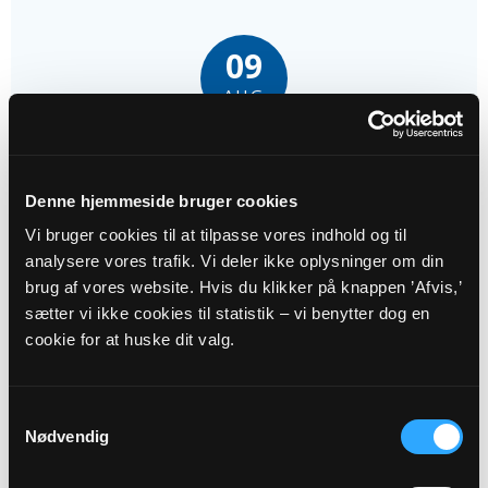
09
AUG
Gudstjeneste med dåb
Krummerup Kirke, kl. 09:00
Denne hjemmeside bruger cookies
Jens Lund Andersen
Vi bruger cookies til at tilpasse vores indhold og til
analysere vores trafik. Vi deler ikke oplysninger om din
23
brug af vores website. Hvis du klikker på knappen ’Afvis,’
AUG
sætter vi ikke cookies til statistik – vi benytter dog en
cookie for at huske dit valg.
Højmesse med dåb
Hårslev Kirke, kl. 10:30
Samtykkevalg
Jens Lund Andersen
Nødvendig