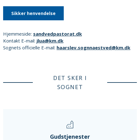
Sikker henvendelse
Hjemmeside:
sandvedpastorat.dk
Kontakt E-mail:
jlua@km.dk
Sognets officielle E-mail:
haarslev.sognnaestved@km.dk
DET SKER I
SOGNET
Gudstjenester