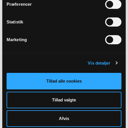
Alle gudstjenester
Præferencer
Statistik
Marketing
Arrangementer
Der er ingen forestående arrangementer indtastet.
Vis detaljer
Tillad alle cookies
Tillad valgte
Andet indhold
På denne side finder du kontaktoplysninger til
Afvis
kirkerne i dit lokale sogn, samt andre nyttige