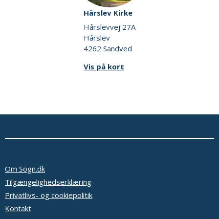
Hårslev Kirke
Hårslevvej 27A
Hårslev
4262 Sandved
Vis på kort
Om Sogn.dk
Tilgængelighedserklæring
Privatlivs- og cookiepolitik
Kontakt