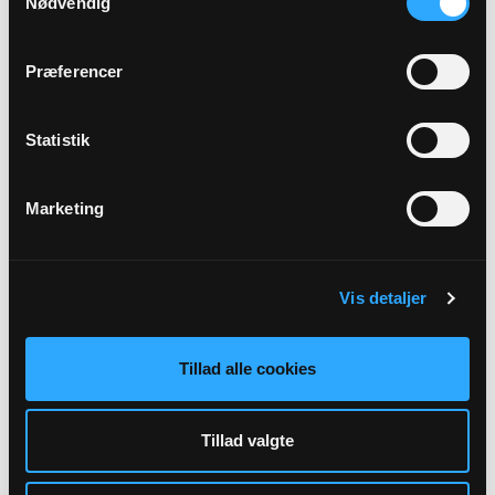
Nødvendig
Ida Elisabeth Huitfeldt McAviney
Gurrevej 371
Præferencer
Gurre
3000 Helsingør
Statistik
Marketing
Vis detaljer
Tillad alle cookies
Bygningskyndig
Flemming Aubertin
Gurrevej 358
Tillad valgte
Gurre
3000 Helsingør