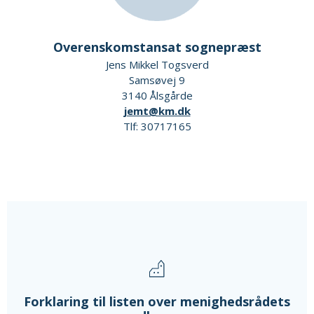
Overenskomstansat sognepræst
Jens Mikkel Togsverd
Samsøvej 9
3140 Ålsgårde
jemt@km.dk
Tlf: 30717165
Forklaring til listen over menighedsrådets