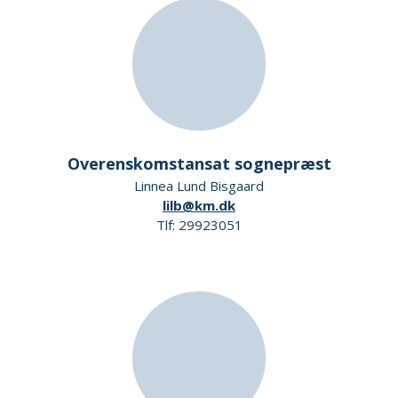
Overenskomstansat sognepræst
Linnea Lund Bisgaard
lilb@km.dk
Tlf: 29923051