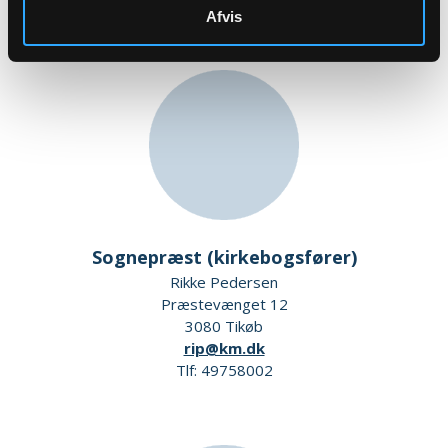
Afvis
Sognepræst (kirkebogsfører)
Rikke Pedersen
Præstevænget 12
3080 Tikøb
rip@km.dk
Tlf: 49758002