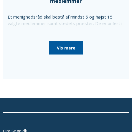
medlemmer
Et menighedsråd skal bestå af mindst 5 og højst 15
valgte medlemmer samt stedets præster. De er anført i
ovenstående liste sammen med oplysning om særlige
poster i menighedsrådet, som de er valgt til, da
menighedsrådet konstituerede sig, til særlige poster
Vis mere
som bl.a. kirkeværge og regnskabsfører.
Disse personer er i så fald nævnt efter de valgte
medlemmer sammen med en oplysning om, at de ikke er
medlemmer af menighedsrådet.
Ud over de valgte medlemmer består menighedsrådet
af tjenestemandsansatte sognepræster samt
overenskomstansatte præster, der er ansat i pastoratet
for mindst et år, som fødte medlemmer.
Oplysninger om præsterne fås ved at vælge linket
'Præster & medarb.' i menuen.
Se eventuelt bekendtgørelse af lov om
menighedsråd på Retsinformation.dk
Om Sogn.dk