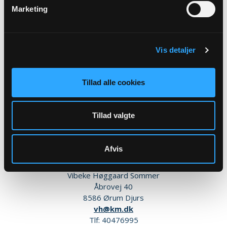
Ågade 14
Marketing
Fjellerup
8585 Glesborg
Vis detaljer
Tillad alle cookies
Tillad valgte
Afvis
Sognepræst (kirkebogsfører)
Vibeke Høggaard Sommer
Åbrovej 40
8586 Ørum Djurs
vh@km.dk
Tlf: 40476995