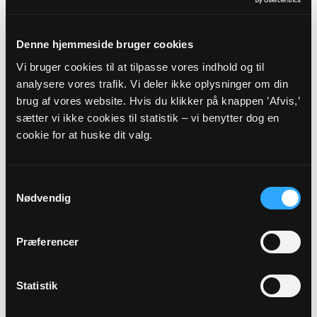
Menigt medlem
Denne hjemmeside bruger cookies
Børge Larsen
Vi bruger cookies til at tilpasse vores indhold og til
Ågade 5
analysere vores trafik. Vi deler ikke oplysninger om din
Fjellerup
brug af vores website. Hvis du klikker på knappen ’Afvis,’
8585 Glesborg
sætter vi ikke cookies til statistik – vi benytter dog en
cookie for at huske dit valg.
Samtykkevalg
Nødvendig
Præferencer
Statistik
Kirkeværge, Medlem af valgbestyrelsen
Jens Jørgen Thomsen