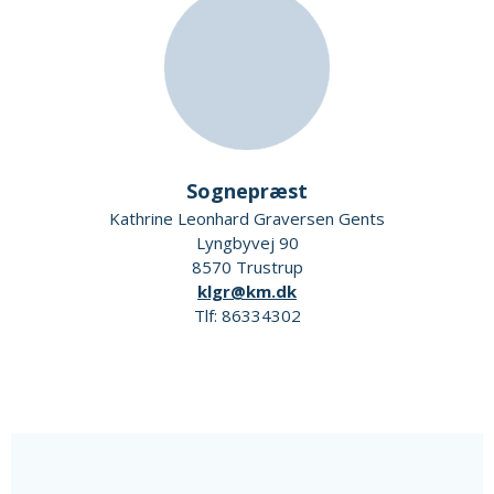
Sognepræst
Kathrine Leonhard Graversen Gents
Lyngbyvej 90
8570 Trustrup
klgr@km.dk
Tlf: 86334302