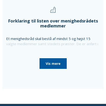
Forklaring til listen over menighedsrådets
medlemmer
Et menighedsråd skal bestå af mindst 5 og højst 15
valgte medlemmer samt stedets præster. De er anført i
ovenstående liste sammen med oplysning om særlige
poster i menighedsrådet, som de er valgt til, da
menighedsrådet konstituerede sig, til særlige poster
Vis mere
som bl.a. kirkeværge og regnskabsfører.
Disse personer er i så fald nævnt efter de valgte
medlemmer sammen med en oplysning om, at de ikke er
medlemmer af menighedsrådet.
Ud over de valgte medlemmer består menighedsrådet
af tjenestemandsansatte sognepræster samt
overenskomstansatte præster, der er ansat i pastoratet
for mindst et år, som fødte medlemmer.