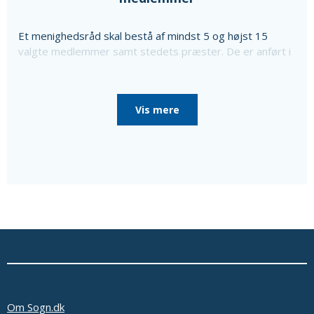
Et menighedsråd skal bestå af mindst 5 og højst 15
valgte medlemmer samt stedets præster. De er anført i
ovenstående liste sammen med oplysning om særlige
poster i menighedsrådet, som de er valgt til, da
menighedsrådet konstituerede sig, til særlige poster
Vis mere
som bl.a. kirkeværge og regnskabsfører.
Disse personer er i så fald nævnt efter de valgte
medlemmer sammen med en oplysning om, at de ikke er
medlemmer af menighedsrådet.
Ud over de valgte medlemmer består menighedsrådet
af tjenestemandsansatte sognepræster samt
overenskomstansatte præster, der er ansat i pastoratet
for mindst et år, som fødte medlemmer.
Oplysninger om præsterne fås ved at vælge linket
'Præster & medarb.' i menuen.
Se eventuelt bekendtgørelse af lov om
menighedsråd på Retsinformation.dk
Om Sogn.dk