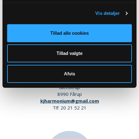
Vis detaljer
Tillad alle cookies
Tillad valgte
Menigt medlem
Knud Tage Jønsson
Afvis
Glenstrup Søvej 28
Glenstrup
8990 Fårup
kjharmonium@gmail.com
Tlf: 20 21 52 21