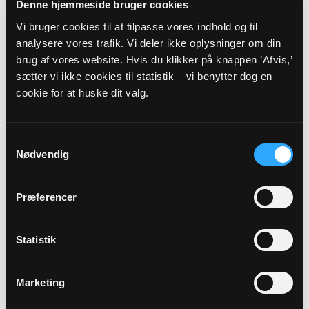
8990 Fårup
Denne hjemmeside bruger cookies
gitteulla@gmail.com
Vi bruger cookies til at tilpasse vores indhold og til
Tlf: 86452910/29403884
analysere vores trafik. Vi deler ikke oplysninger om din
brug af vores website. Hvis du klikker på knappen ’Afvis,’
sætter vi ikke cookies til statistik – vi benytter dog en
cookie for at huske dit valg.
Samtykkevalg
Nødvendig
Præferencer
Sekretær, Formand for valgbestyrelsen
Stine Berggreen Bergø Pedersen
Statistik
Kærhave 3
Sønder Onsild Stationsby
9500 Hobro
Marketing