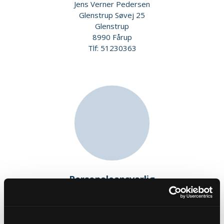
Jens Verner Pedersen
Glenstrup Søvej 25
Glenstrup
8990 Fårup
Tlf: 51230363
Personaleansvarlig
Gitte Ulla Østergaard
Vesterlandsvej 11
Handest