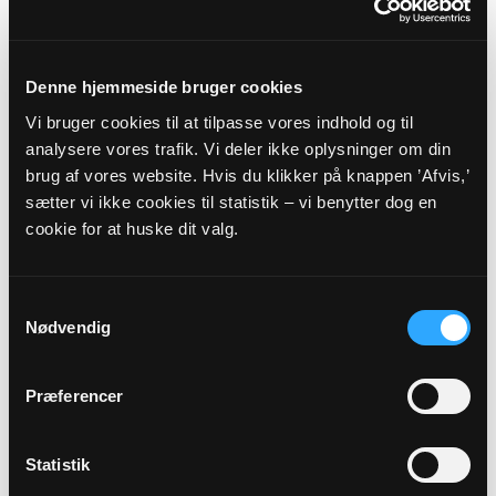
SALLING PROVSTI -
VIBORG STIFT
Denne hjemmeside bruger cookies
Vi bruger cookies til at tilpasse vores indhold og til
Myndighedsoplysninger
analysere vores trafik. Vi deler ikke oplysninger om din
brug af vores website. Hvis du klikker på knappen ’Afvis,’
Sognekode: 8548
sætter vi ikke cookies til statistik – vi benytter dog en
Pastorat: Fur Pastorat
cookie for at huske dit valg.
Kommune: Skive Kommune (779)
Region:
Region Midtjylland
Samtykkevalg
Nødvendig
Links
Præferencer
Salling Provsti
Viborg Stift
Statistik