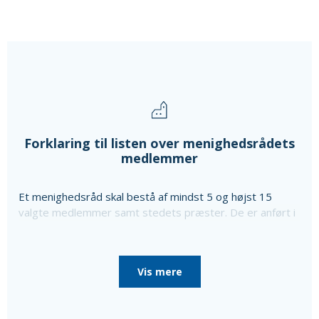
Forklaring til listen over menighedsrådets
medlemmer
Et menighedsråd skal bestå af mindst 5 og højst 15
valgte medlemmer samt stedets præster. De er anført i
ovenstående liste sammen med oplysning om særlige
poster i menighedsrådet, som de er valgt til, da
menighedsrådet konstituerede sig, til særlige poster
Vis mere
som bl.a. kirkeværge og regnskabsfører.
Disse personer er i så fald nævnt efter de valgte
medlemmer sammen med en oplysning om, at de ikke er