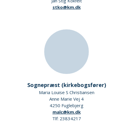
Jan Stig Kokfelt
stko@km.dk
Sognepræst (kirkebogsfører)
Maria Louise S Christiansen
Anne Marie Vej 4
4250 Fuglebjerg
malc@km.dk
Tlf: 23834217