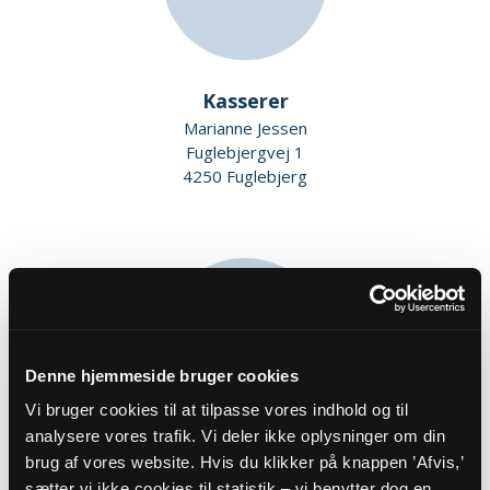
Kasserer
Marianne Jessen
Fuglebjergvej 1
4250 Fuglebjerg
Denne hjemmeside bruger cookies
Vi bruger cookies til at tilpasse vores indhold og til
analysere vores trafik. Vi deler ikke oplysninger om din
Kirkeværge
brug af vores website. Hvis du klikker på knappen ’Afvis,’
sætter vi ikke cookies til statistik – vi benytter dog en