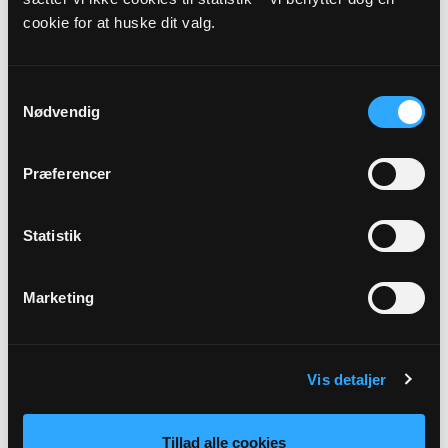
Jesper Laungrye Tornbo
Næblerødvej 17
cookie for at huske dit valg.
Tystrup
4250 Fuglebjerg
Samtykkevalg
Nødvendig
Præferencer
Statistik
Marketing
Medlem af valgbestyrelsen
Kurt Keinicke Davidsen
Næstvedvej 25
Vis detaljer
4250 Fuglebjerg
Tillad alle cookies