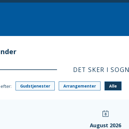
ender
DET SKER I SOG
 efter:
Gudstjenester
Arrangementer
Alle
August 2026