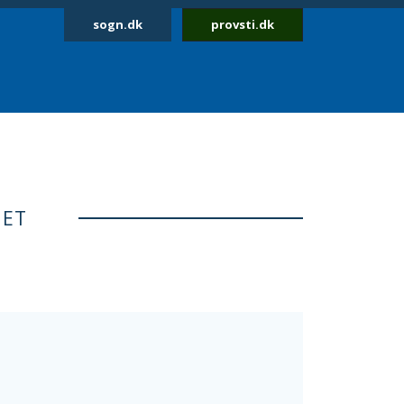
sogn.dk
provsti.dk
NET