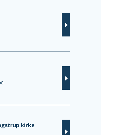
00
agstrup kirke