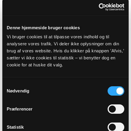
Myndighedskode: 8476
(CVR-nr. 57089814)
Regnskab 2023
Denne hjemmeside bruger cookies
Myndighedskode: 8476
(CVR-nr. 57089814)
Vi bruger cookies til at tilpasse vores indhold og til
analysere vores trafik. Vi deler ikke oplysninger om din
Revisor erklæring 2023
brug af vores website. Hvis du klikker på knappen ’Afvis,’
Myndighedskode: 8476
sætter vi ikke cookies til statistik – vi benytter dog en
(CVR-nr. 57089814)
cookie for at huske dit valg.
2022
Samtykkevalg
Budget 2022
Nødvendig
Myndighedskode: 8476
(CVR-nr. 57089814)
Præferencer
Regnskab 2022
Myndighedskode: 8476
Statistik
(CVR-nr. 57089814)