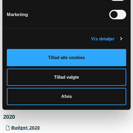
Revisor erklæring 2022
Marketing
Myndighedskode: 8476
(CVR-nr. 57089814)
2021
Vis detaljer
Budget 2021
Myndighedskode: 8476
Tillad alle cookies
(CVR-nr. 57089814)
Regnskab 2021
Tillad valgte
Myndighedskode: 8476
(CVR-nr. 57089814)
Afvis
Inkluderet i regnskab 2021.
2020
Budget 2020