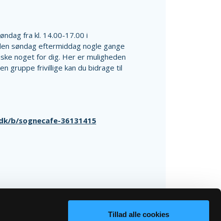
ndag fra kl. 14.00-17.00 i
tiden søndag eftermiddag nogle gange
åske noget for dig. Her er muligheden
 gruppe frivillige kan du bidrage til
.dk/b/sognecafe-36131415
Tillad alle cookies