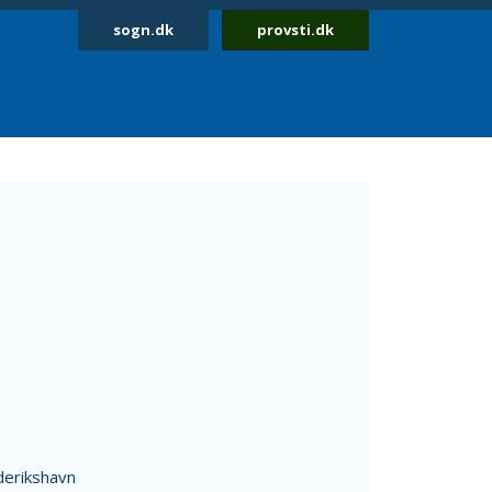
sogn.dk
provsti.dk
derikshavn