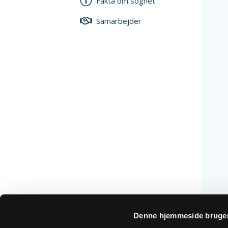
Fakta om sognet
Samarbejder
Denne hjemmeside bruger