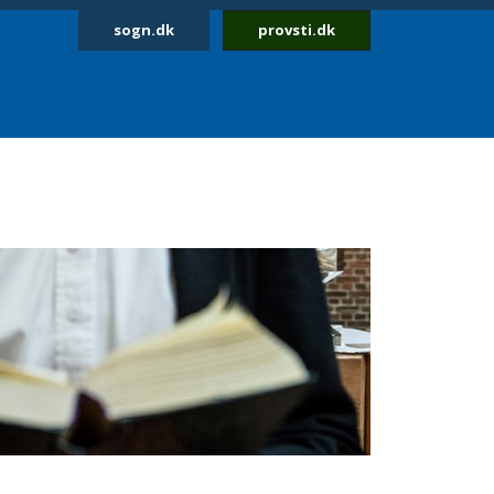
sogn.dk
provsti.dk