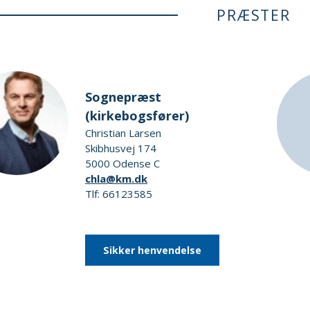
PRÆSTER
Sognepræst
(kirkebogsfører)
Christian Larsen
Skibhusvej 174
5000 Odense C
chla@km.dk
Tlf: 66123585
Sikker henvendelse