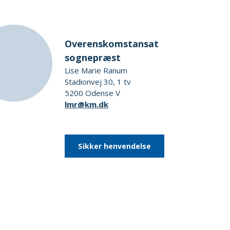
Overenskomstansat
sognepræst
Lise Marie Ranum
Stadionvej 30, 1 tv
5200 Odense V
lmr@km.dk
Sikker henvendelse