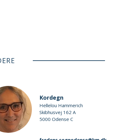
DERE
Kordegn
Hellelou Hammerich
Skibhusvej 162 A
5000 Odense C
fredens.sognodense@km.dk