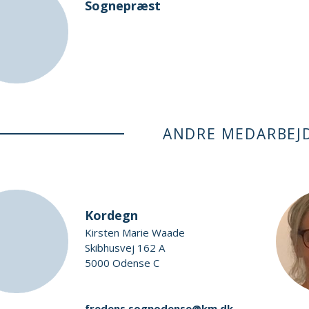
Sognepræst
ANDRE MEDARBEJ
Kordegn
Kirsten Marie Waade
Skibhusvej 162 A
5000 Odense C
fredens.sognodense@km.dk