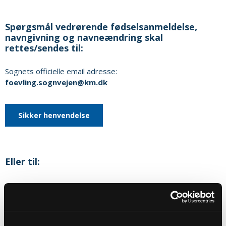
Spørgsmål vedrørende fødselsanmeldelse,
navngivning og navneændring skal
rettes/sendes til:
Sognets officielle email adresse:
foevling.sognvejen@km.dk
Sikker henvendelse
Eller til:
Bodil Riber Jensen
Møllebakken 1
6683
Føvling
Telefon:
75398003