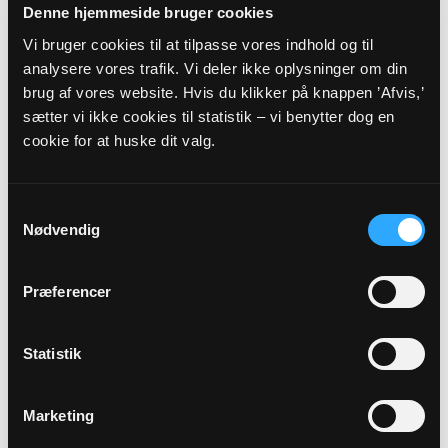
E-mail:
BRJE@KM.DK
Denne hjemmeside bruger cookies
Hjemmeside:
Vi bruger cookies til at tilpasse vores indhold og til
https://www.kirkerneiholstedfoevlingstenderup.dk
analysere vores trafik. Vi deler ikke oplysninger om din
brug af vores website. Hvis du klikker på knappen ’Afvis,’
sætter vi ikke cookies til statistik – vi benytter dog en
Eller til:
cookie for at huske dit valg.
Sognepræst
Eva Holm Riis
Vestergade 13
Samtykkevalg
6670
Holsted
Nødvendig
Telefon:
7539 2045
E-mail:
EHR@KM.DK
Præferencer
Dog skal eventuelle spørgsmål vedrørende
Statistik
faderskab rettes til:
Marketing
Hjemmeside:
Familieretshuset