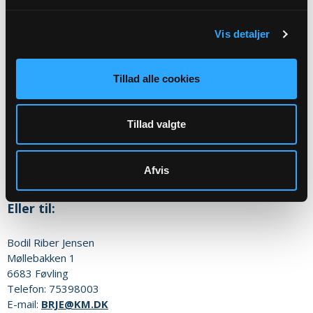
Spørgsmål vedrørende dødsfald og begravelse
skal rettes/sendes til
Vis detaljer
begravelsesmyndigheden:
Tillad alle cookies
Sognets officielle email adresse:
foevling.sognvejen@km.dk
Tillad valgte
Sikker henvendelse
Afvis
Eller til:
Bodil Riber Jensen
Møllebakken 1
6683
Føvling
Telefon:
75398003
E-mail:
BRJE@KM.DK