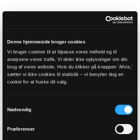
Spørgsmål vedrørende fødselsanmeldelse,
navngivning og navneændring skal
rettes/sendes til:
Denne hjemmeside bruger cookies
Sognets officielle email adresse:
foerslev.sogn@km.dk
Vi bruger cookies til at tilpasse vores indhold og til
analysere vores trafik. Vi deler ikke oplysninger om din
Sikker henvendelse
brug af vores website. Hvis du klikker på knappen ’Afvis,’
sætter vi ikke cookies til statistik – vi benytter dog en
cookie for at huske dit valg.
Eller til:
Samtykkevalg
Sognepræst
Jens Lund Andersen
Nødvendig
Telefon:
61124774
E-mail:
JLUA@KM.DK
Præferencer