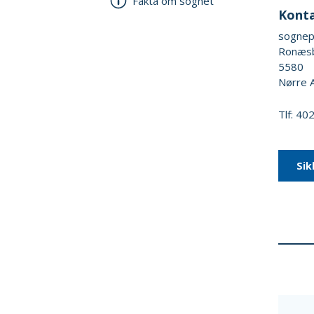
Fakta om sognet
Kont
sognep
Ronæsb
5580
Nørre 
Tlf: 4
Sik