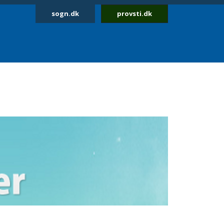
sogn.dk
provsti.dk