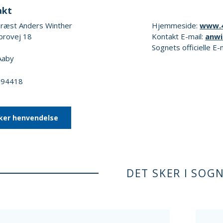
akt
ræst Anders Winther
Hjemmeside:
www.4
rovej 18
Kontakt E-mail:
anw
Sognets officielle E-
Aaby
0294418
ker henvendelse
DET SKER I SOG