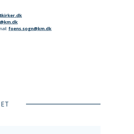
kirker.dk
i@km.dk
mail:
foens.sogn@km.dk
NET