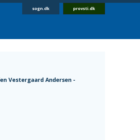
sogn.dk
provsti.dk
fen Vestergaard Andersen -