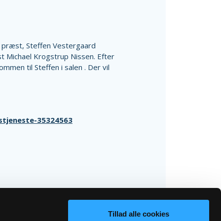
e præst, Steffen Vestergaard
 Michael Krogstrup Nissen. Efter
mmen til Steffen i salen . Der vil
dstjeneste-35324563
Tillad alle cookies