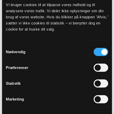
Høstgudstjeneste
Vi bruger cookies til at tilpasse vores indhold og til
Femø Kirke, kl. 13:30
analysere vores trafik. Vi deler ikke oplysninger om din
Beth Marie Larsen Hagemann
brug af vores website. Hvis du klikker på knappen ’Afvis,’
sætter vi ikke cookies til statistik – vi benytter dog en
cookie for at huske dit valg.
Alle gudstjenester
Samtykkevalg
Nødvendig
Arrangementer
Præferencer
09
Statistik
AUG
Marketing
Møde
Femø Præstegård, kl. 14:30