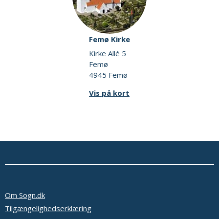
Femø Kirke
Kirke Allé 5
Femø
4945 Femø
Vis på kort
Om Sogn.dk
Tilgængelighedserklæring