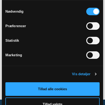
Samtykkevalg
Præst
Nødvendig
Jens Peter Garne
Præferencer
Adresse
Faurholt Kirke,
Ringstrupvej 9,
7430 Ikast
Statistik
Marketing
Tilbage
Vis detaljer
Tillad alle cookies
Tillad valgte