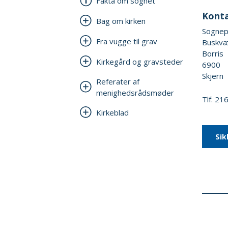
Fakta om sognet
Kont
Bag om kirken
Sognep
Fra vugge til grav
Buskvæ
Borris
Kirkegård og gravsteder
6900
Skjern
Referater af
menighedsrådsmøder
Tlf: 2
Kirkeblad
Sik