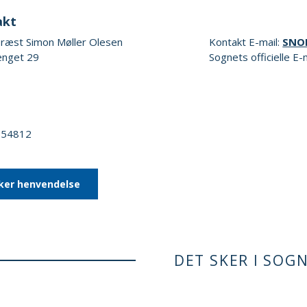
akt
ræst Simon Møller Olesen
Kontakt E-mail:
SNO
nget 29
Sognets officielle E-
1654812
ker henvendelse
DET SKER I SOG