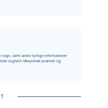
ale sogn, samt andre nyttige informationer
finde sognets tilknyttede præster og
.
ET