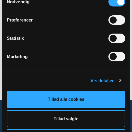
Nødvendig
Adresse
Rønbjerg Kirke,
Præstevejen 62,
Rønbjerg,
7800 Skive
Præferencer
Statistik
Tilbage
Marketing
Vis detaljer
Tillad alle cookies
Tillad valgte