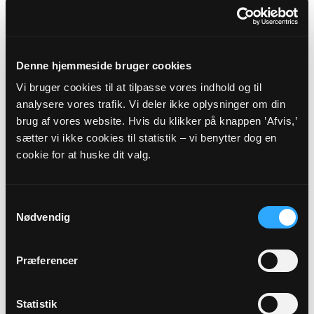
SOGN
SKIVE PROVSTI -
VIBORG STIFT
Denne hjemmeside bruger cookies
Vi bruger cookies til at tilpasse vores indhold og til
Myndighedsoplysninger
analysere vores trafik. Vi deler ikke oplysninger om din
brug af vores website. Hvis du klikker på knappen ’Afvis,’
Sognekode: 9199
sætter vi ikke cookies til statistik – vi benytter dog en
Pastorat: Egeris-Estvad-Rønbjerg Pastorat
cookie for at huske dit valg.
Kommune: Skive Kommune (779)
Region:
Region Midtjylland
Samtykkevalg
Nødvendig
Links
Præferencer
Skive Provsti
Viborg Stift
Statistik