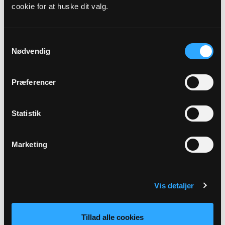
cookie for at huske dit valg.
Kirkedag
18. s. e. trin.
Samtykkevalg
Nødvendig
Præst
Dorte Hedegaard
Præferencer
Adresse
Statistik
Eskilstrup Kirke,
Eskilstrup Vestergade 28A,
4863
Eskilstrup
Marketing
Tilbage
Vis detaljer
Tillad alle cookies