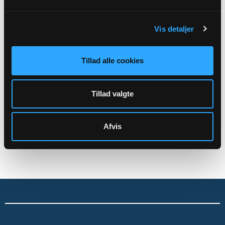
Kirkegårdsdrift
Administration mv.
Vis detaljer
Skal rettes til menighedsrådet:
Tillad alle cookies
Esbønderup Sogns Menighedsråds officiele E-mail:
7428@SOGN.DK
Tillad valgte
CVR: 67404017
Afvis
Sikker henvendelse