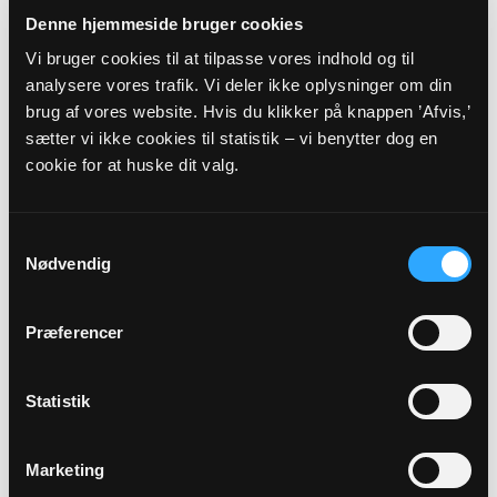
Sygehusvej 5, 3230 Græsted
Denne hjemmeside bruger cookies
Esbønderup
ERK@KM.DK
Vi bruger cookies til at tilpasse vores indhold og til
Sognets officielle E-mail:
analysere vores trafik. Vi deler ikke oplysninger om din
esboenderup.sogn@km.dk
brug af vores website. Hvis du klikker på knappen ’Afvis,’
sætter vi ikke cookies til statistik – vi benytter dog en
cookie for at huske dit valg.
Sikker henvendelse
Samtykkevalg
Hvis du ønsker at sende os personfølsomme oplysninger
Nødvendig
som f.eks. CPR nummer, anbefaler vi, at du laver en sikker
henvendelse.
Præferencer
HENVENDELSE
VEDRØRENDE
Statistik
Kirkens ledelse
Marketing
Aktiviteter