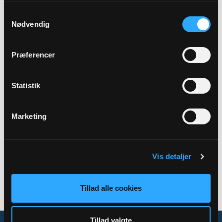
Samtykkevalg
Præst
Nødvendig
Kirsten Hansen og Peter Thøgersen
Præferencer
Adresse
Strandby Kirke,
Strandvej 67,
9970 Strandby
Statistik
Marketing
Tilbage
Vis detaljer
Tillad alle cookies
Tillad valgte