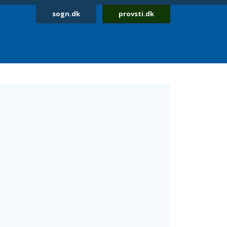
sogn.dk
provsti.dk