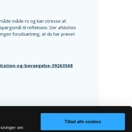
n måde måde ro og kan stresse af.
 spørgsmål til refleksion. Der afsluttes
r ingen forudsætning, at du har prøvet
ditation-og-bevaegelse-39263568
Tillad alle cookies
lysninger om