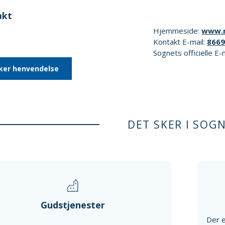
akt
Hjemmeside:
www.n
Kontakt E-mail:
866
Sognets officielle E-
ker henvendelse
DET SKER I SOG
Gudstjenester
Der e