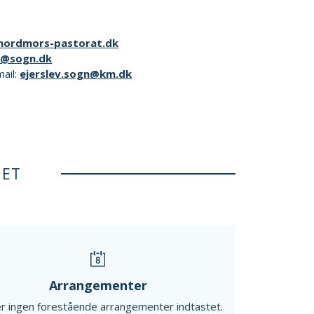
ordmors-pastorat.dk
9@sogn.dk
mail:
ejerslev.sogn@km.dk
NET
Arrangementer
r ingen forestående arrangementer indtastet.