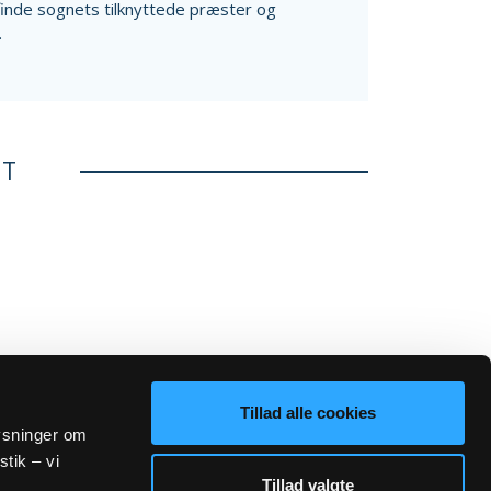
finde sognets tilknyttede præster og
.
ET
Tillad alle cookies
lysninger om
stik – vi
Tillad valgte