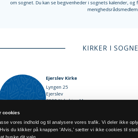
om sognet. Du kan se begivenheder i sognets kalender, og 
menighedsrådsmedlem
KIRKER I SOGN
Ejerslev Kirke
Lyngen 25
Ejerslev
7900 Nykøbing M
Vis på kort
 cookies
lpasse vores indhold og til analysere vores trafik. Vi deler ikke op
vis du klikker på knappen ’Afvis,’ sætter vi ikke cookies til stati
at huske dit valg.