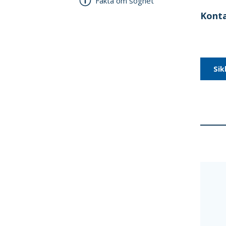
Fakta om sognet
Kont
Sik