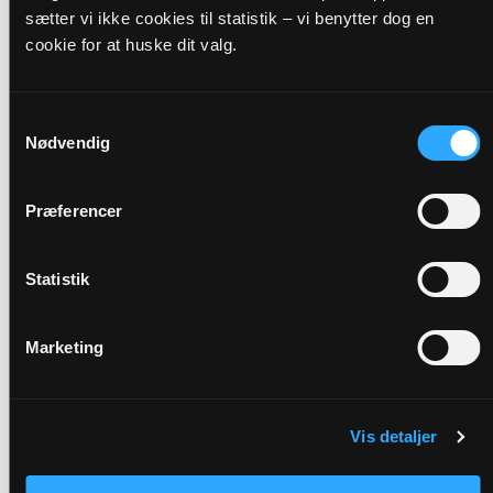
sætter vi ikke cookies til statistik – vi benytter dog en
Præst
cookie for at huske dit valg.
Elisabeth Mouritzen
Samtykkevalg
Adresse
Nødvendig
Damsholte Kirke,
Grønsundvej 294,
Ebbelnæs,
4780 Stege
Præferencer
Link
Se mere:
https://landing.churchdesk.com/da/e/39040085/hojmess
Statistik
v-elisabeth-mouritzen
Marketing
Tilbage
Vis detaljer