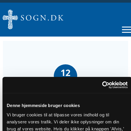
12
OKT
Højmesse v. Elisabeth Mouritzen
Denne hjemmeside bruger cookies
Tidspunkt
Vi bruger cookies til at tilpasse vores indhold og til
analysere vores trafik. Vi deler ikke oplysninger om din
kl. 10:30
brug af vores website. Hvis du klikker på knappen ’Afvis,’