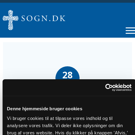
28
SEP
Højmesse v. Elisabeth Mouritzen
Denne hjemmeside bruger cookies
Tidspunkt
Vi bruger cookies til at tilpasse vores indhold og til
analysere vores trafik. Vi deler ikke oplysninger om din
kl. 10:30
brug af vores website. Hvis du klikker på knappen ’Afvis,’