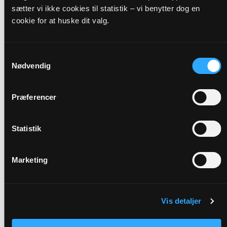
sætter vi ikke cookies til statistik – vi benytter dog en
Præst
cookie for at huske dit valg.
Elisabeth Mouritzen
Samtykkevalg
Adresse
Nødvendig
Damsholte Kirke,
Grønsundvej 294,
Ebbelnæs,
4780 Stege
Præferencer
Link
Se mere:
https://landing.churchdesk.com/da/e/39040078/hojmess
Statistik
v-elisabeth-mouritzen
Marketing
Tilbage
Vis detaljer