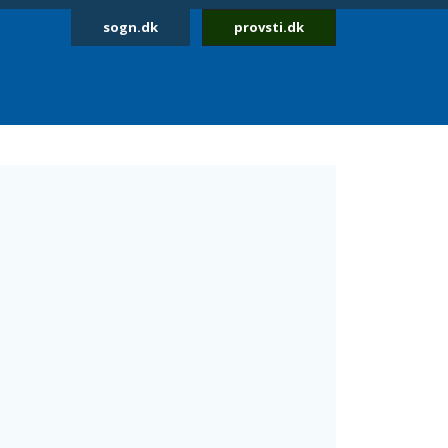
sogn.dk
provsti.dk