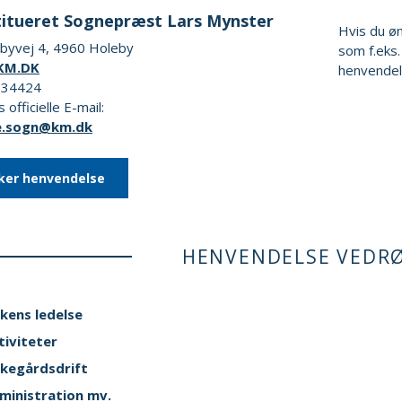
itueret Sognepræst Lars Mynster
Hvis du ø
ebyvej 4, 4960 Holeby
som f.eks.
KM.DK
henvendel
0734424
 officielle E-mail:
e.sogn@km.dk
ker henvendelse
HENVENDELSE VEDR
rkens ledelse
tiviteter
rkegårdsdrift
ministration mv.