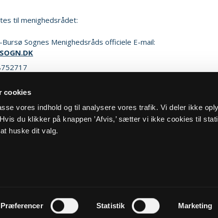
ttes til menighedsrådet:
Bursø Sognes Menighedsråds officiele E-mail:
SOGN.DK
8752717
 cookies
ker henvendelse
lpasse vores indhold og til analysere vores trafik. Vi deler ikke op
vis du klikker på knappen ’Afvis,’ sætter vi ikke cookies til stati
at huske dit valg.
og cookiepolitik
Kontakt
Præferencer
Statistik
Marketing