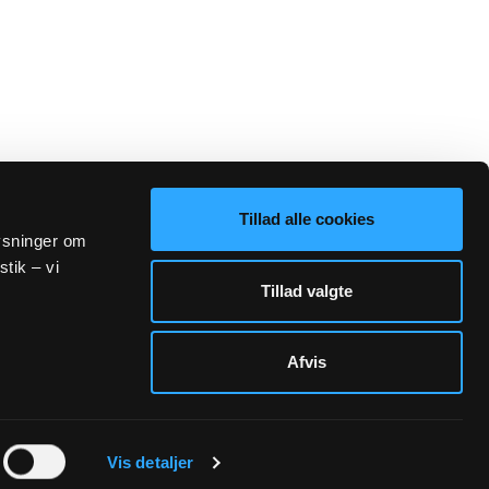
Tillad alle cookies
lysninger om
stik – vi
Tillad valgte
Afvis
Sogn.dk/admin
Vis detaljer