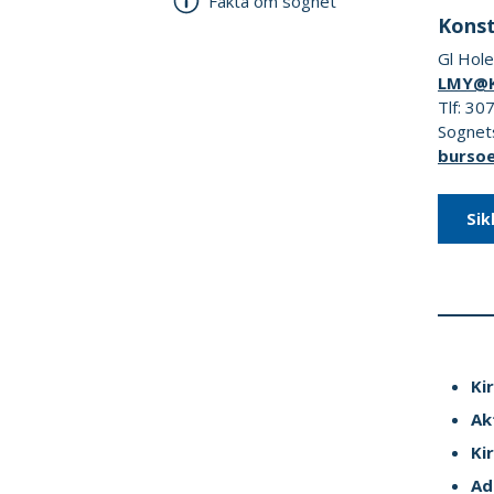
Fakta om sognet
Konst
Gl Hol
LMY@
Tlf: 3
Sognets
burso
Sik
Ki
Ak
Ki
Ad