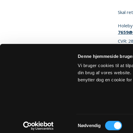
Skal re
Holeby-
7659@
CVR: 2
Denne hjemmeside bruger
Sik
Vi bruger cookies til at ti
din brug af vores website. H
benytter dog en cookie for 
Om Sogn.dk
Tilgængelighedserklæring
Privatlivs- 
Samtykkevalg
Nødvendig