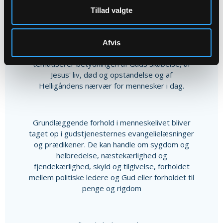
Tillad valgte
Kristendom i hverdagen
I trinitatistiden skal de store højtiders budskab
Afvis
slå rod og vokse til. Søndagenes gudstjenester
tematiserer betydningen af Guds skabelse, af
Jesus' liv, død og opstandelse og af
Helligåndens nærvær for mennesker i dag.
Grundlæggende forhold i menneskelivet bliver
taget op i gudstjenesternes evangelielæsninger
og prædikener. De kan handle om sygdom og
helbredelse, næstekærlighed og
fjendekærlighed, skyld og tilgivelse, forholdet
mellem politiske ledere og Gud eller forholdet til
penge og rigdom