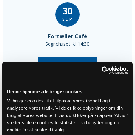
30
SEP
Fortæller Café
Sognehuset, kl. 14:30
Alle arrangementer
Denne hjemmeside bruger cookies
Vi bruger cookies til at tilpasse vores indhold og til
analysere vores trafik. Vi deler ikke oplysninger om din
brug af vores website. Hvis du klikker på knappen ’Afvis,’
Trinitatis
sætter vi ikke cookies til statistik – vi benytter dog en
cookie for at huske dit valg.
Trinitatis betyder treenighed på latin.