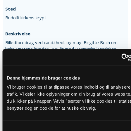
Sted
Budolfi kirkens krypt
Beskrivelse
Billedforedrag ved cand.theol. og mag. Birgitte Bech om
kirkekunstens kvinder: 200 år med Danmarks kvindelige
kirkekunstnere - fra pionertidens forhindringsløb til nutidig
stjernestatus. Kirkekunstens kvinder er et righoldigt tema.
Bibelen myldrer med dem... Men indtil for 200 år siden var
bibelens kvinder altid malet af mænd. I netop 1826 fik en
Denne hjemmeside bruger cookies
dansk kirke sit første værk af en kvindelig kunstner: Mariane
Stub. Også større kvindelige talenter måtte kæmpe med
Vi bruger cookies til at tilpasse vores indhold og til analyser
barrierer i et Danmark, for hvem Kunstakademiet så vel
trafik. Vi deler ikke oplysninger om din brug af vores website
som mandlige kunstkritikeres udgivelser længe var lukket
du klikker på knappen ’Afvis,’ sætter vi ikke cookies til statist
land. Men kvindernes professionelle kamp lykkedes
benytter dog en cookie for at huske dit valg.
efterhånden, og kunstnere som Anne Marie Carl-Nielsen og
Olivia Holm-Møller blev stjerner i 1900-tallet. Da
kirkekunsten efter verdenskrigene måtte nytænkes, var der
Samtykkevalg