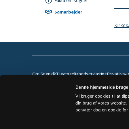
Fakta om sognet
Samarbejder
Kirkek
Om Sogn.dk
Tilgængelighedserklæring
Privatlivs- 
Denne hjemmeside bruger
Vi bruger cookies til at ti
din brug af vores website. H
benytter dog en cookie for 