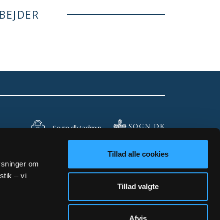
BEJDER
Sogn.dk/admin
Tillad alle cookies
lysninger om
stik – vi
Tillad valgte
Afvis