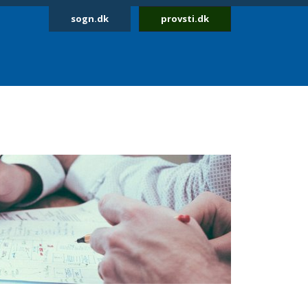
sogn.dk
provsti.dk