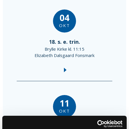
04
OKT
18. s. e. trin.
Brylle Kirke kl. 11:15
Elizabeth Dalsgaard Fonsmark
11
OKT
19. s. e. trin.