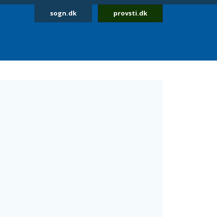
sogn.dk
provsti.dk