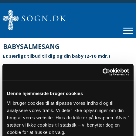
BABYSALMESANG
Et særligt tilbud til dig og din baby (2-10 mdr.)
Vi synger og sanser
Du udvikler dit barns musikalske og sociale evner
Du møder andre forældre
Du oplever kirken på en anderledes måde
Denne hjemmeside bruger cookies
Vi slutter af med kaffe, snak og hygge
Vi mødes tirsdage i Brande Kirke fra kl 9.30 - 11.00
Vi bruger cookies til at tilpasse vores indhold og til
Tilbudet er gratis
analysere vores trafik. Vi deler ikke oplysninger om din
brug af vores website. Hvis du klikker på knappen ’Afvis,’
Vi starter op med et nyt hold igen til august.
Nærmere
info efter sommerferien.
sætter vi ikke cookies til statistik – vi benytter dog en
cookie for at huske dit valg.